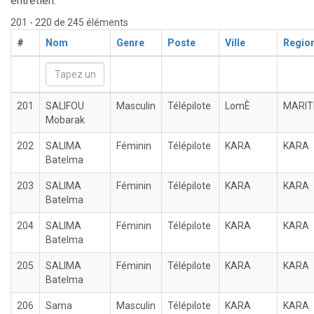
entretien.
201 - 220 de 245 éléments
#
Nom
Genre
Poste
Ville
Regio
201
SALIFOU
Masculin
Télépilote
LomÈ
MARIT
Mobarak
202
SALIMA
Féminin
Télépilote
KARA
KARA
Batelma
203
SALIMA
Féminin
Télépilote
KARA
KARA
Batelma
204
SALIMA
Féminin
Télépilote
KARA
KARA
Batelma
205
SALIMA
Féminin
Télépilote
KARA
KARA
Batelma
206
Sama
Masculin
Télépilote
KARA
KARA