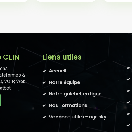
e CLIN
Liens utiles
ions
Accueil
lateformes &
D, VOIP, Web,
Notre équipe
atbot
Notre guichet en ligne
Nos Formations
Vacance utile e-agrisky