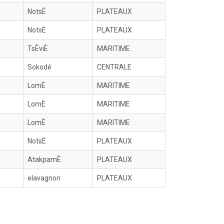
NotsË
PLATEAUX
NotsË
PLATEAUX
TsÈviÈ
MARITIME
Sokodé
CENTRALE
LomÈ
MARITIME
LomÈ
MARITIME
LomÈ
MARITIME
NotsË
PLATEAUX
AtakpamÈ
PLATEAUX
elavagnon
PLATEAUX