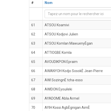
#
Nom
61
ATSOU Koamivi
62
ATSOU Kodjovi Julien
63
ATSOU Komlan MawuenyÈgan
64
ATTIOGBE Komla
65
AVOUDIKPON Epraim
66
AWANYOH Kodjo SosokÈ Jean-Pierre
67
AWI SozingnË tcha-esso
68
AWIDON Eyouileki
69
AYADOME Abla Armel
70
AYIH Kossi AgbÈgnigan AimÈ