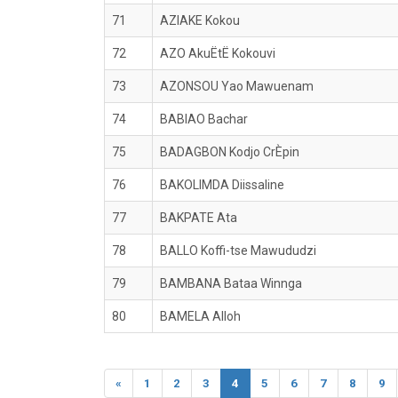
71
AZIAKE Kokou
72
AZO AkuËtË Kokouvi
73
AZONSOU Yao Mawuenam
74
BABIAO Bachar
75
BADAGBON Kodjo CrÈpin
76
BAKOLIMDA Diissaline
77
BAKPATE Ata
78
BALLO Koffi-tse Mawududzi
79
BAMBANA Bataa Winnga
80
BAMELA Alloh
«
1
2
3
4
5
6
7
8
9