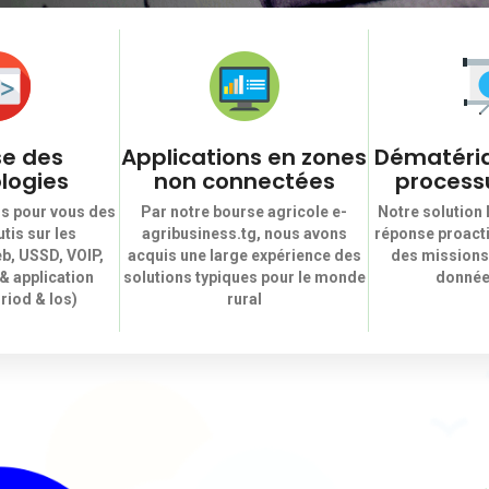
se des
Applications en zones
Dématéria
logies
non connectées
process
s pour vous des
Par notre bourse agricole e-
Notre solution
tis sur les
agribusiness.tg, nous avons
réponse proacti
b, USSD, VOIP,
acquis une large expérience des
des missions
& application
solutions typiques pour le monde
données
riod & Ios)
rural