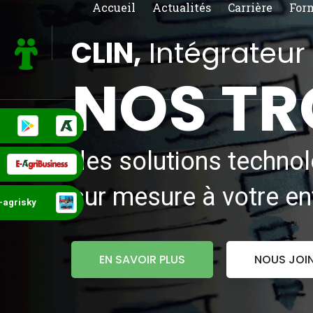
Accueil
Actualités
Carrière
For
CLIN,
Intégrateur 
NOS T
des solutions techno
sur mesure à votre en
e-agrisky
EN SAVOIR PLUS
NOUS JOI