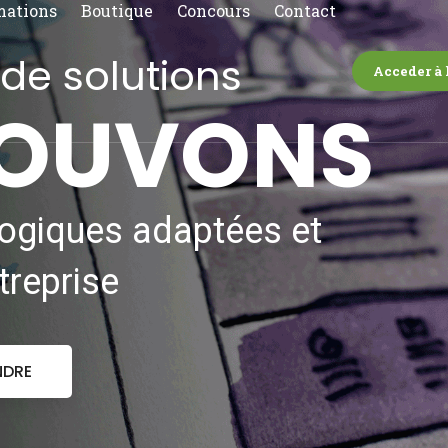
mations
Boutique
Concours
Contact
de solutions
Acceder à 
ROUVONS
logiques adaptées et
treprise
NDRE