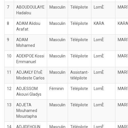
7
ABOUDOULAYE
Masculin
Télépilote
LomÈ
MARI
Hadalou
8
ADAM Alidou
Masculin
Télépilote
KARA
KAR
Arafat
9
ADAM
Masculin
Télépilote
LomÈ
MARI
Mohamed
10
ADEKPOE Kossi
Masculin
Télépilote
LomÈ
MARI
Emmanuel
11
ADJAKLY EfoÈ
Masculin
Assistant-
LomÈ
MARI
Modeste Carlos
télépilote
12
ADJESSOM
Féminin
Télépilote
LomÈ
MARI
Akouvi Gladys
13
ADJETA
Masculin
Télépilote
LomÈ
MARI
Mouhamed
Moustapha
14
ADJIDEHOUN
Masculin
Télépilote
LomÈ
MARI