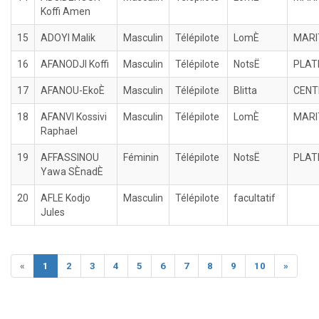
Koffi Amen
15
ADOYI Malik
Masculin
Télépilote
LomÈ
MARI
16
AFANODJI Koffi
Masculin
Télépilote
NotsË
PLAT
17
AFANOU-EkoÈ
Masculin
Télépilote
Blitta
CENT
18
AFANVI Kossivi
Masculin
Télépilote
LomÈ
MARI
Raphael
19
AFFASSINOU
Féminin
Télépilote
NotsË
PLAT
Yawa SÈnadÈ
20
AFLE Kodjo
Masculin
Télépilote
facultatif
Jules
«
1
2
3
4
5
6
7
8
9
10
»