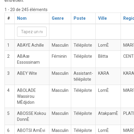
entretien.
1 - 20 de 245 éléments
#
Nom
Genre
Poste
Ville
Regi
1
ABAYE Achille
Masculin
Télépilote
LomÈ
MARI
2
ABAœ
Féminin
Télépilote
Blitta
CENT
Essossinam
3
ABEY Wite
Masculin
Assistant-
KARA
KAR
télépilote
4
ABOLADE
Masculin
Télépilote
LomÈ
MARI
Wassirou
MÈdjidon
5
ABOSSE Kokou
Masculin
Télépilote
AtakpamÈ
PLAT
DonnÈ
6
ABOTSI AmËvi
Masculin
Télépilote
LomÈ
MARI