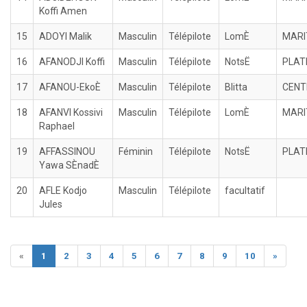
Koffi Amen
15
ADOYI Malik
Masculin
Télépilote
LomÈ
MARI
16
AFANODJI Koffi
Masculin
Télépilote
NotsË
PLAT
17
AFANOU-EkoÈ
Masculin
Télépilote
Blitta
CENT
18
AFANVI Kossivi
Masculin
Télépilote
LomÈ
MARI
Raphael
19
AFFASSINOU
Féminin
Télépilote
NotsË
PLAT
Yawa SÈnadÈ
20
AFLE Kodjo
Masculin
Télépilote
facultatif
Jules
«
1
2
3
4
5
6
7
8
9
10
»