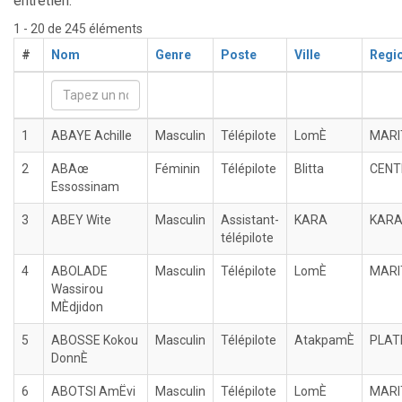
entretien.
1 - 20 de 245 éléments
#
Nom
Genre
Poste
Ville
Regi
1
ABAYE Achille
Masculin
Télépilote
LomÈ
MARI
2
ABAœ
Féminin
Télépilote
Blitta
CENT
Essossinam
3
ABEY Wite
Masculin
Assistant-
KARA
KAR
télépilote
4
ABOLADE
Masculin
Télépilote
LomÈ
MARI
Wassirou
MÈdjidon
5
ABOSSE Kokou
Masculin
Télépilote
AtakpamÈ
PLAT
DonnÈ
6
ABOTSI AmËvi
Masculin
Télépilote
LomÈ
MARI