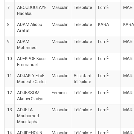
7
ABOUDOULAYE
Masculin
Télépilote
LomÈ
MARI
Hadalou
8
ADAM Alidou
Masculin
Télépilote
KARA
KAR
Arafat
9
ADAM
Masculin
Télépilote
LomÈ
MARI
Mohamed
10
ADEKPOE Kossi
Masculin
Télépilote
LomÈ
MARI
Emmanuel
11
ADJAKLY EfoÈ
Masculin
Assistant-
LomÈ
MARI
Modeste Carlos
télépilote
12
ADJESSOM
Féminin
Télépilote
LomÈ
MARI
Akouvi Gladys
13
ADJETA
Masculin
Télépilote
LomÈ
MARI
Mouhamed
Moustapha
14
ADJIDEHOUN
Masculin
Télépilote
LomÈ
MARI