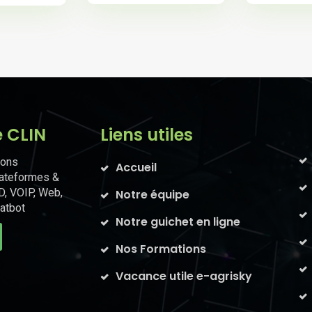
e CLIN
Liens utiles
ions
Accueil
lateformes &
D, VOIP, Web,
Notre équipe
atbot
Notre guichet en ligne
Nos Formations
Vacance utile e-agrisky