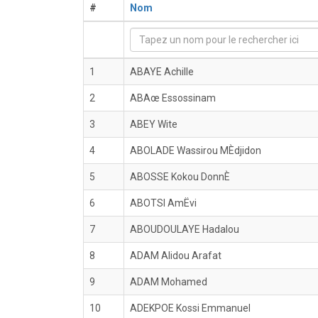
#
Nom
1
ABAYE Achille
2
ABAœ Essossinam
3
ABEY Wite
4
ABOLADE Wassirou MÈdjidon
5
ABOSSE Kokou DonnÈ
6
ABOTSI AmËvi
7
ABOUDOULAYE Hadalou
8
ADAM Alidou Arafat
9
ADAM Mohamed
10
ADEKPOE Kossi Emmanuel