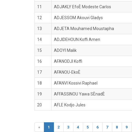
11
ADJAKLY EfoÈ Modeste Carlos
12
ADJESSOM Akouvi Gladys
13
ADJETA Mouhamed Moustapha
14
ADJIDEHOUN Koffi Amen
15
ADOYI Malik
16
AFANODJI Koffi
17
AFANOU-EkoÈ
18
AFANVI Kossivi Raphael
19
AFFASSINOU Yawa SÈnadÈ
20
AFLE Kodjo Jules
«
1
2
3
4
5
6
7
8
9