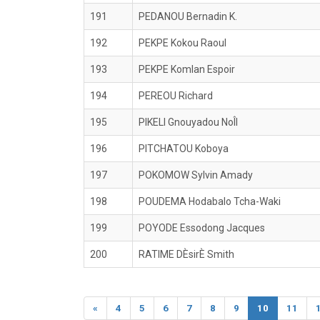
191
PEDANOU Bernadin K.
192
PEKPE Kokou Raoul
193
PEKPE Komlan Espoir
194
PEREOU Richard
195
PIKELI Gnouyadou NoÎl
196
PITCHATOU Koboya
197
POKOMOW Sylvin Amady
198
POUDEMA Hodabalo Tcha-Waki
199
POYODE Essodong Jacques
200
RATIME DÈsirÈ Smith
«
4
5
6
7
8
9
10
11