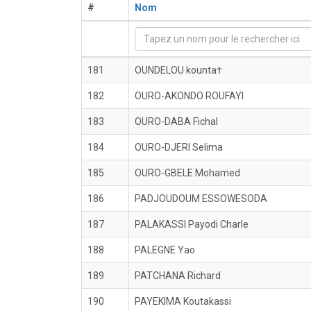
#
Nom
181
OUNDELOU kounta†
182
OURO-AKONDO ROUFAYI
183
OURO-DABA Fichal
184
OURO-DJERI Selima
185
OURO-GBELE Mohamed
186
PADJOUDOUM ESSOWESODA
187
PALAKASSI Payodi Charle
188
PALEGNE Yao
189
PATCHANA Richard
190
PAYEKIMA Koutakassi