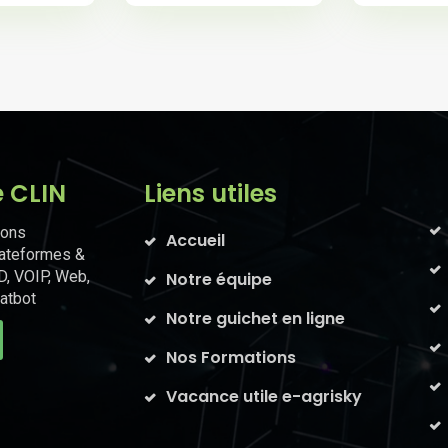
e CLIN
Liens utiles
ions
Accueil
lateformes &
D, VOIP, Web,
Notre équipe
atbot
Notre guichet en ligne
Nos Formations
Vacance utile e-agrisky