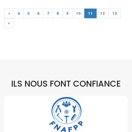
«
4
5
6
7
8
9
10
11
12
13
»
ILS NOUS FONT CONFIANCE