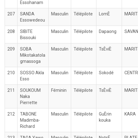
Essohanam
207
SANDA
Masculin
Télépilote
LomÈ
MARIT
Essowedeou
208
SIBITE
Masculin
Télépilote
Dapaong
SAVA
Bissouki
209
SOBA
Masculin
Télépilote
TsÈviÈ
MARIT
Mikotakatola
gmassoga
210
SOSSO Akla
Masculin
Télépilote
Sokodé
CENTR
Esso
211
SOUKOUM
Féminin
Télépilote
TsÈviÈ
MARIT
Naka
Pierrette
212
TABONE
Masculin
Télépilote
GuÈrin
KARA
Madimba-
kouka
Richard
213
TAGA Yawo
Masculin
Télépilote
NotsË
PLATE