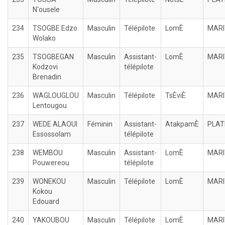
N'ousele
234
TSOGBE Edzo
Masculin
Télépilote
LomÈ
MARI
Wolako
235
TSOGBEGAN
Masculin
Assistant-
LomÈ
MARI
Kodzovi
télépilote
Brenadin
236
WAGLOUGLOU
Masculin
Télépilote
TsÈviÈ
MARI
Lentougou
237
WEDE ALAOUI
Féminin
Assistant-
AtakpamÈ
PLAT
Essossolam
télépilote
238
WEMBOU
Masculin
Assistant-
LomÈ
MARI
Pouwereou
télépilote
239
WONEKOU
Masculin
Télépilote
LomÈ
MARI
Kokou
Edouard
240
YAKOUBOU
Masculin
Télépilote
LomÈ
MARI