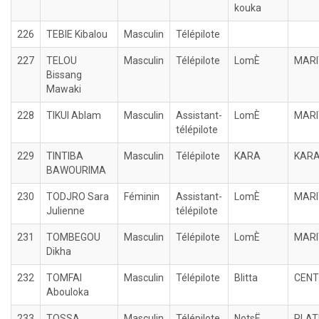
kouka
226
TEBIE Kibalou
Masculin
Télépilote
227
TELOU
Masculin
Télépilote
LomÈ
MARI
Bissang
Mawaki
228
TIKUI Ablam
Masculin
Assistant-
LomÈ
MARI
télépilote
229
TINTIBA
Masculin
Télépilote
KARA
KAR
BAWOURIMA
230
TODJRO Sara
Féminin
Assistant-
LomÈ
MARI
Julienne
télépilote
231
TOMBEGOU
Masculin
Télépilote
LomÈ
MARI
Dikha
232
TOMFAI
Masculin
Télépilote
Blitta
CENT
Abouloka
233
TOSSA
Masculin
Télépilote
NotsË
PLAT