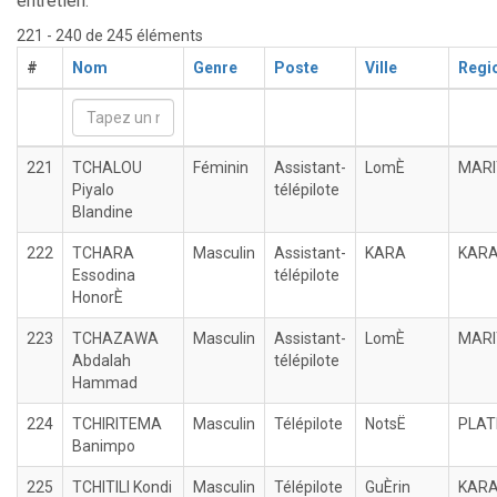
entretien.
221 - 240 de 245 éléments
#
Nom
Genre
Poste
Ville
Regi
221
TCHALOU
Féminin
Assistant-
LomÈ
MARI
Piyalo
télépilote
Blandine
222
TCHARA
Masculin
Assistant-
KARA
KAR
Essodina
télépilote
HonorÈ
223
TCHAZAWA
Masculin
Assistant-
LomÈ
MARI
Abdalah
télépilote
Hammad
224
TCHIRITEMA
Masculin
Télépilote
NotsË
PLAT
Banimpo
225
TCHITILI Kondi
Masculin
Télépilote
GuÈrin
KAR