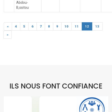
Abdou-
B‚ssitou
«
4
5
6
7
8
9
10
11
12
13
»
ILS NOUS FONT CONFIANCE