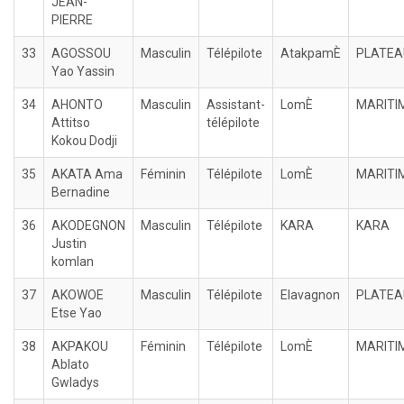
JEAN-
PIERRE
33
AGOSSOU
Masculin
Télépilote
AtakpamÈ
PLATEA
Yao Yassin
34
AHONTO
Masculin
Assistant-
LomÈ
MARITI
Attitso
télépilote
Kokou Dodji
35
AKATA Ama
Féminin
Télépilote
LomÈ
MARITI
Bernadine
36
AKODEGNON
Masculin
Télépilote
KARA
KARA
Justin
komlan
37
AKOWOE
Masculin
Télépilote
Elavagnon
PLATEA
Etse Yao
38
AKPAKOU
Féminin
Télépilote
LomÈ
MARITI
Ablato
Gwladys