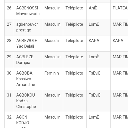
26
AGBENOSSI
Masculin
Télépilote
AniÈ
PLATEA
Mawouwado
27
agbenouvor
Masculin
Télépilote
LomÈ
MARITI
prestige
28
AGBEWOLE
Masculin
Télépilote
KARA
KARA
Yao Delali
29
AGBLEZE
Masculin
Télépilote
LomÈ
MARITI
Dampia
30
AGBOBA
Féminin
Télépilote
TsÈviÈ
MARITI
Kossiwa
Amandine
31
AGBOKOU
Masculin
Télépilote
TsÈviÈ
MARITI
Kodzo
Christophe
32
AGON
Masculin
Télépilote
LomÈ
MARITI
KODJO