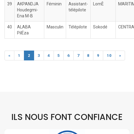
39
AKPANDJA
Féminin
Assistant-
LomÈ
MARITI
Houdegmi-
télépilote
Ena M-B
40
ALABA
Masculin
Télépilote
Sokodé
CENTRA
PilËza
«
1
2
3
4
5
6
7
8
9
10
»
ILS NOUS FONT CONFIANCE