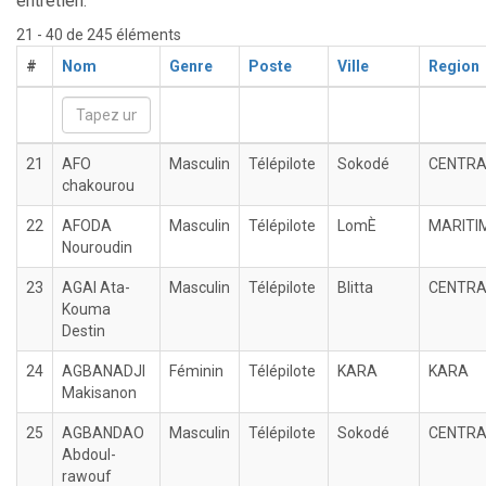
entretien.
21 - 40 de 245 éléments
#
Nom
Genre
Poste
Ville
Region
21
AFO
Masculin
Télépilote
Sokodé
CENTRA
chakourou
22
AFODA
Masculin
Télépilote
LomÈ
MARITI
Nouroudin
23
AGAI Ata-
Masculin
Télépilote
Blitta
CENTRA
Kouma
Destin
24
AGBANADJI
Féminin
Télépilote
KARA
KARA
Makisanon
25
AGBANDAO
Masculin
Télépilote
Sokodé
CENTRA
Abdoul-
rawouf