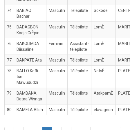
74
BABIAO
Masculin
Télépilote
Sokodé
CENT
Bachar
75
BADAGBON
Masculin
Télépilote
LomÈ
MARI
Kodjo CrÈpin
76
BAKOLIMDA
Féminin
Assistant-
LomÈ
MARI
Diissaline
télépilote
77
BAKPATE Ata
Masculin
Télépilote
LomÈ
MARI
78
BALLO Koffi-
Masculin
Télépilote
NotsË
PLAT
tse
Mawududzi
79
BAMBANA
Masculin
Télépilote
AtakpamÈ
PLAT
Bataa Winnga
80
BAMELA Alloh
Masculin
Télépilote
elavagnon
PLAT