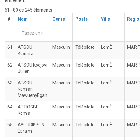
entretien.
61 - 80 de 245 éléments
#
Nom
Genre
Poste
Ville
Regio
61
ATSOU
Masculin
Télépilote
LomÈ
MARI
Koamivi
62
ATSOU Kodjovi
Masculin
Télépilote
LomÈ
MARI
Julien
63
ATSOU
Masculin
Télépilote
LomÈ
MARI
Komlan
MawuenyÈgan
64
ATTIOGBE
Masculin
Télépilote
LomÈ
MARI
Komla
65
AVOUDIKPON
Masculin
Télépilote
LomÈ
MARI
Epraim