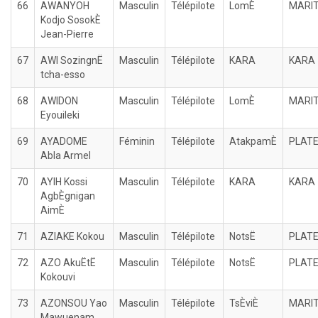
66
AWANYOH
Masculin
Télépilote
LomÈ
MARI
Kodjo SosokÈ
Jean-Pierre
67
AWI SozingnË
Masculin
Télépilote
KARA
KARA
tcha-esso
68
AWIDON
Masculin
Télépilote
LomÈ
MARI
Eyouileki
69
AYADOME
Féminin
Télépilote
AtakpamÈ
PLAT
Abla Armel
70
AYIH Kossi
Masculin
Télépilote
KARA
KARA
AgbÈgnigan
AimÈ
71
AZIAKE Kokou
Masculin
Télépilote
NotsË
PLAT
72
AZO AkuËtË
Masculin
Télépilote
NotsË
PLAT
Kokouvi
73
AZONSOU Yao
Masculin
Télépilote
TsÈviÈ
MARI
Mawuenam