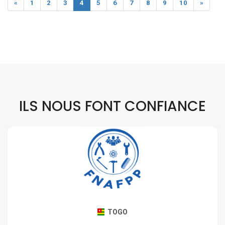
«
1
2
3
4
5
6
7
8
9
10
»
ILS NOUS FONT CONFIANCE
TOGO