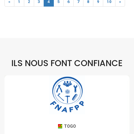
«
1
2
3
4
5
6
7
8
9
10
»
ILS NOUS FONT CONFIANCE
TOGO