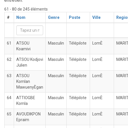
entretien.
61 - 80 de 245 éléments
#
Nom
Genre
Poste
Ville
Regio
61
ATSOU
Masculin
Télépilote
LomÈ
MARI
Koamivi
62
ATSOU Kodjovi
Masculin
Télépilote
LomÈ
MARI
Julien
63
ATSOU
Masculin
Télépilote
LomÈ
MARI
Komlan
MawuenyÈgan
64
ATTIOGBE
Masculin
Télépilote
LomÈ
MARI
Komla
65
AVOUDIKPON
Masculin
Télépilote
LomÈ
MARI
Epraim