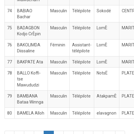
74
BABIAO
Masculin
Télépilote
Sokodé
CENT
Bachar
75
BADAGBON
Masculin
Télépilote
LomÈ
MARI
Kodjo CrÈpin
76
BAKOLIMDA
Féminin
Assistant-
LomÈ
MARI
Diissaline
télépilote
77
BAKPATE Ata
Masculin
Télépilote
LomÈ
MARI
78
BALLO Koffi-
Masculin
Télépilote
NotsË
PLAT
tse
Mawududzi
79
BAMBANA
Masculin
Télépilote
AtakpamÈ
PLAT
Bataa Winnga
80
BAMELA Alloh
Masculin
Télépilote
elavagnon
PLAT