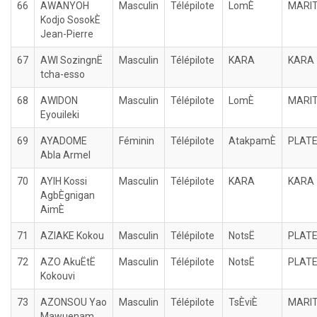
66
AWANYOH
Masculin
Télépilote
LomÈ
MARI
Kodjo SosokÈ
Jean-Pierre
67
AWI SozingnË
Masculin
Télépilote
KARA
KARA
tcha-esso
68
AWIDON
Masculin
Télépilote
LomÈ
MARI
Eyouileki
69
AYADOME
Féminin
Télépilote
AtakpamÈ
PLAT
Abla Armel
70
AYIH Kossi
Masculin
Télépilote
KARA
KARA
AgbÈgnigan
AimÈ
71
AZIAKE Kokou
Masculin
Télépilote
NotsË
PLAT
72
AZO AkuËtË
Masculin
Télépilote
NotsË
PLAT
Kokouvi
73
AZONSOU Yao
Masculin
Télépilote
TsÈviÈ
MARI
Mawuenam