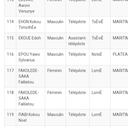
Awovi
Venunye
114
EHON Kokou
Masculin
Télépilote
TsÈviÈ
MARITI
TimothÈe
115
EKOUE Edoh
Masculin
Assistant-
TsÈviÈ
MARITI
télépilote
116
EPOU Yawo
Masculin
Télépilote
NotsË
PLATEA
Sylvanus
117
FAKOLEDE-
Féminin
Télépilote
LomÈ
MARITI
SAKA
Falilatou
118
FAKOLEDE-
Féminin
Télépilote
LomÈ
MARITI
SAKA
Falilatou
119
FIABI Kokou
Masculin
Télépilote
LomÈ
MARITI
Noel