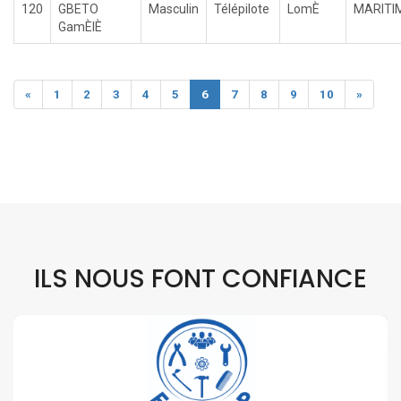
120
GBETO
Masculin
Télépilote
LomÈ
MARITI
GamÈlÈ
«
1
2
3
4
5
6
7
8
9
10
»
ILS NOUS FONT CONFIANCE