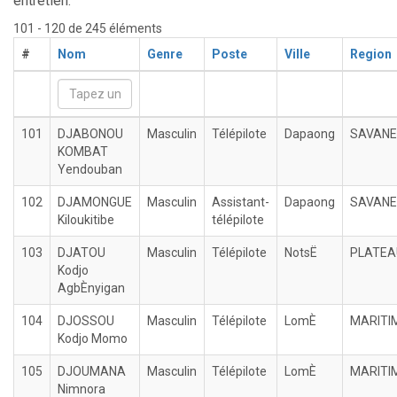
entretien.
101 - 120 de 245 éléments
#
Nom
Genre
Poste
Ville
Region
101
DJABONOU
Masculin
Télépilote
Dapaong
SAVAN
KOMBAT
Yendouban
102
DJAMONGUE
Masculin
Assistant-
Dapaong
SAVAN
Kiloukitibe
télépilote
103
DJATOU
Masculin
Télépilote
NotsË
PLATEA
Kodjo
AgbÈnyigan
104
DJOSSOU
Masculin
Télépilote
LomÈ
MARITI
Kodjo Momo
105
DJOUMANA
Masculin
Télépilote
LomÈ
MARITI
Nimnora