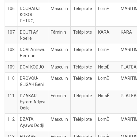
106
DOUHADJI
Masculin
Télépilote
LomÈ
MARITI
KOKOU
PETRO,
107
DOUTI Afi
Féminin
Télépilote
KARA
KARA
Noelie
108
DOVI Amewu
Masculin
Télépilote
LomÈ
MARITI
Herman
109
DOVI KODJO
Masculin
Télépilote
NotsË
PLATEA
110
DROVOU-
Masculin
Télépilote
LomÈ
MARITI
GLIGAH Beni
111
DZAKAR
Féminin
Télépilote
NotsË
PLATEA
Eyram Adjovi
Odile
112
DZATA
Masculin
Télépilote
LomÈ
MARITI
Ayawo Dodji
113
EDZAVE
Féminin
Télépilote
LomÈ
MARITI