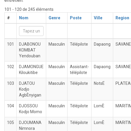
entretien.
101 - 120 de 245 éléments
#
Nom
Genre
Poste
Ville
Region
101
DJABONOU
Masculin
Télépilote
Dapaong
SAVAN
KOMBAT
Yendouban
102
DJAMONGUE
Masculin
Assistant-
Dapaong
SAVAN
Kiloukitibe
télépilote
103
DJATOU
Masculin
Télépilote
NotsË
PLATEA
Kodjo
AgbÈnyigan
104
DJOSSOU
Masculin
Télépilote
LomÈ
MARITI
Kodjo Momo
105
DJOUMANA
Masculin
Télépilote
LomÈ
MARITI
Nimnora