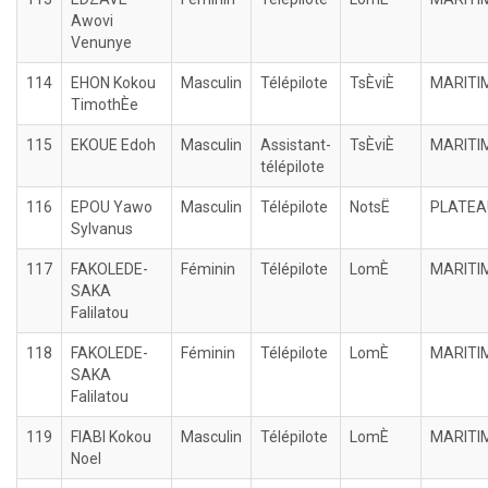
Awovi
Venunye
114
EHON Kokou
Masculin
Télépilote
TsÈviÈ
MARITI
TimothÈe
115
EKOUE Edoh
Masculin
Assistant-
TsÈviÈ
MARITI
télépilote
116
EPOU Yawo
Masculin
Télépilote
NotsË
PLATEA
Sylvanus
117
FAKOLEDE-
Féminin
Télépilote
LomÈ
MARITI
SAKA
Falilatou
118
FAKOLEDE-
Féminin
Télépilote
LomÈ
MARITI
SAKA
Falilatou
119
FIABI Kokou
Masculin
Télépilote
LomÈ
MARITI
Noel