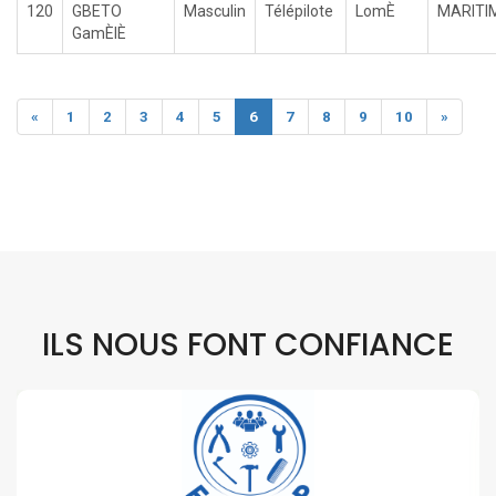
120
GBETO
Masculin
Télépilote
LomÈ
MARITI
GamÈlÈ
«
1
2
3
4
5
6
7
8
9
10
»
ILS NOUS FONT CONFIANCE