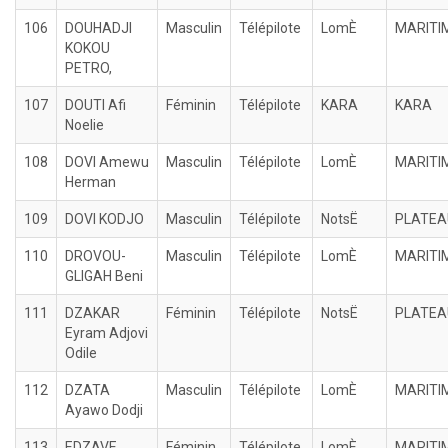
106
DOUHADJI
Masculin
Télépilote
LomÈ
MARITI
KOKOU
PETRO,
107
DOUTI Afi
Féminin
Télépilote
KARA
KARA
Noelie
108
DOVI Amewu
Masculin
Télépilote
LomÈ
MARITI
Herman
109
DOVI KODJO
Masculin
Télépilote
NotsË
PLATEA
110
DROVOU-
Masculin
Télépilote
LomÈ
MARITI
GLIGAH Beni
111
DZAKAR
Féminin
Télépilote
NotsË
PLATEA
Eyram Adjovi
Odile
112
DZATA
Masculin
Télépilote
LomÈ
MARITI
Ayawo Dodji
113
EDZAVE
Féminin
Télépilote
LomÈ
MARITI