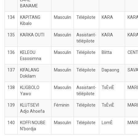
BANAME
134
KAPITANG
Masculin
Télépilote
KARA
KAR
Kibalo
135
KARKA OUTI
Masculin
Assistant-
KARA
KAR
télépilote
136
KELEOU
Masculin
Télépilote
Blitta
CEN
Essosimna
137
KIFALANG
Masculin
Télépilote
Dapaong
SAV
Dokilam
138
KLIGBOLO
Masculin
Assistant-
TsÈviÈ
MARI
Yawo
télépilote
139
KLUTSEVI
Féminin
Télépilote
TsÈviÈ
MARI
Adjo Ahoefa
140
KOFFI NOUBE
Masculin
Télépilote
LomÈ
MARI
N'bordja