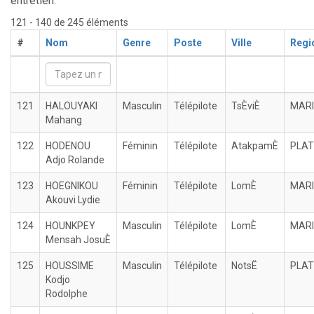
entretien.
121 - 140 de 245 éléments
#
Nom
Genre
Poste
Ville
Regi
121
HALOUYAKI
Masculin
Télépilote
TsÈviÈ
MARI
Mahang
122
HODENOU
Féminin
Télépilote
AtakpamÈ
PLA
Adjo Rolande
123
HOEGNIKOU
Féminin
Télépilote
LomÈ
MARI
Akouvi Lydie
124
HOUNKPEY
Masculin
Télépilote
LomÈ
MARI
Mensah JosuÈ
125
HOUSSIME
Masculin
Télépilote
NotsË
PLA
Kodjo
Rodolphe