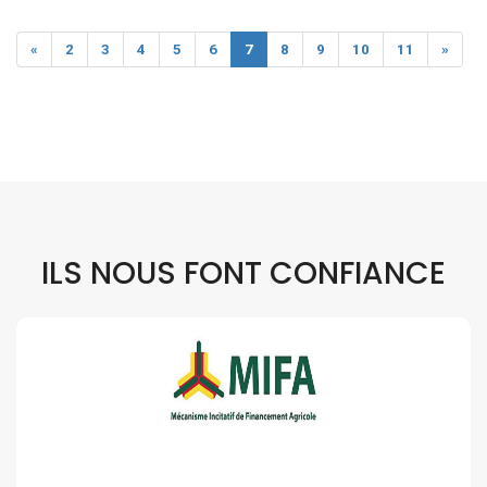
«
2
3
4
5
6
7
8
9
10
11
»
ILS NOUS FONT CONFIANCE