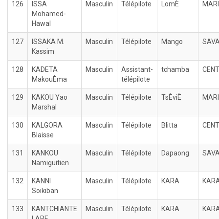
126
ISSA
Masculin
Télépilote
LomÈ
MARI
Mohamed-
Hawal
127
ISSAKA M.
Masculin
Télépilote
Mango
SAV
Kassim
128
KADETA
Masculin
Assistant-
tchamba
CEN
MakouÈma
télépilote
129
KAKOU Yao
Masculin
Télépilote
TsÈviÈ
MARI
Marshal
130
KALGORA
Masculin
Télépilote
Blitta
CEN
Blaisse
131
KANKOU
Masculin
Télépilote
Dapaong
SAV
Namiguitien
132
KANNI
Masculin
Télépilote
KARA
KAR
Soikiban
133
KANTCHIANTE
Masculin
Télépilote
KARA
KAR
LARE