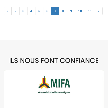
«
2
3
4
5
6
7
8
9
10
11
»
ILS NOUS FONT CONFIANCE