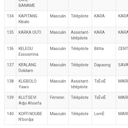
BANAME
134
KAPITANG
Masculin
Télépilote
KARA
KAR
Kibalo
135
KARKA OUTI
Masculin
Assistant-
KARA
KAR
télépilote
136
KELEOU
Masculin
Télépilote
Blitta
CEN
Essosimna
137
KIFALANG
Masculin
Télépilote
Dapaong
SAV
Dokilam
138
KLIGBOLO
Masculin
Assistant-
TsÈviÈ
MARI
Yawo
télépilote
139
KLUTSEVI
Féminin
Télépilote
TsÈviÈ
MARI
Adjo Ahoefa
140
KOFFI NOUBE
Masculin
Télépilote
LomÈ
MARI
N'bordja