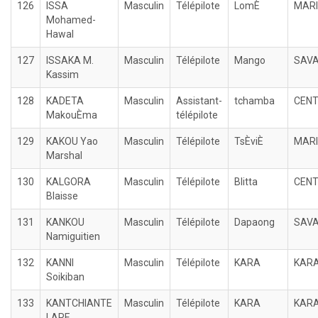
126
ISSA
Masculin
Télépilote
LomÈ
MARI
Mohamed-
Hawal
127
ISSAKA M.
Masculin
Télépilote
Mango
SAV
Kassim
128
KADETA
Masculin
Assistant-
tchamba
CEN
MakouÈma
télépilote
129
KAKOU Yao
Masculin
Télépilote
TsÈviÈ
MARI
Marshal
130
KALGORA
Masculin
Télépilote
Blitta
CEN
Blaisse
131
KANKOU
Masculin
Télépilote
Dapaong
SAV
Namiguitien
132
KANNI
Masculin
Télépilote
KARA
KAR
Soikiban
133
KANTCHIANTE
Masculin
Télépilote
KARA
KAR
LARE