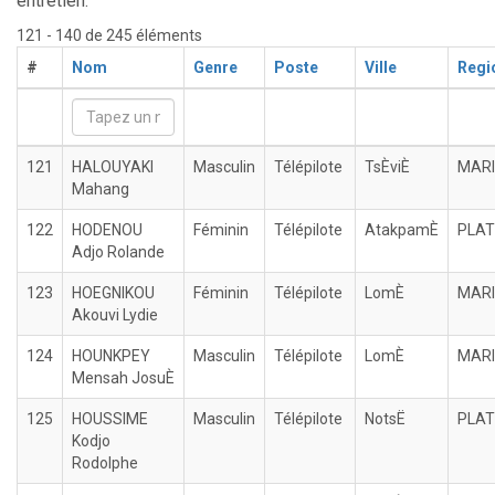
entretien.
121 - 140 de 245 éléments
#
Nom
Genre
Poste
Ville
Regi
121
HALOUYAKI
Masculin
Télépilote
TsÈviÈ
MARI
Mahang
122
HODENOU
Féminin
Télépilote
AtakpamÈ
PLA
Adjo Rolande
123
HOEGNIKOU
Féminin
Télépilote
LomÈ
MARI
Akouvi Lydie
124
HOUNKPEY
Masculin
Télépilote
LomÈ
MARI
Mensah JosuÈ
125
HOUSSIME
Masculin
Télépilote
NotsË
PLA
Kodjo
Rodolphe