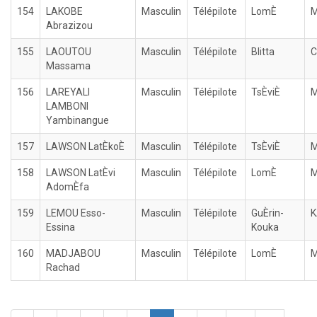
154
LAKOBE
Masculin
Télépilote
LomÈ
M
Abrazizou
155
LAOUTOU
Masculin
Télépilote
Blitta
C
Massama
156
LAREYALI
Masculin
Télépilote
TsÈviÈ
M
LAMBONI
Yambinangue
157
LAWSON LatÈkoÈ
Masculin
Télépilote
TsÈviÈ
M
158
LAWSON LatÈvi
Masculin
Télépilote
LomÈ
M
AdomÈfa
159
LEMOU Esso-
Masculin
Télépilote
GuÈrin-
Essina
Kouka
160
MADJABOU
Masculin
Télépilote
LomÈ
M
Rachad