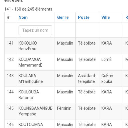
entretien.
141 - 160 de 245 éléments
#
Nom
Genre
Poste
Ville
R
141
KOKOLIKO
Masculin
Télépilote
KARA
HouzÈrou
142
KOUDAMOA
Masculin
Télépilote
LomÈ
M
MamamantÈ
143
KOULAKA
Masculin
Assistant-
GuÈrin
M'fanhouËne
télépilote
kouka
144
KOULOUBA
Masculin
Télépilote
KARA
Batanta
145
KOUNGBANANGUE
Féminin
Télépilote
KARA
Yempabe
146
KOUTOUMNA
Masculin
Télépilote
KARA