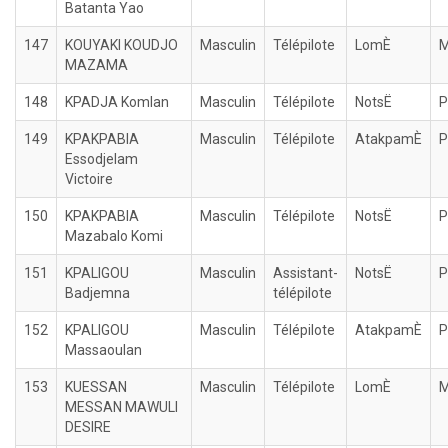
Batanta Yao
147
KOUYAKI KOUDJO
Masculin
Télépilote
LomÈ
M
MAZAMA
148
KPADJA Komlan
Masculin
Télépilote
NotsË
P
149
KPAKPABIA
Masculin
Télépilote
AtakpamÈ
P
Essodjelam
Victoire
150
KPAKPABIA
Masculin
Télépilote
NotsË
P
Mazabalo Komi
151
KPALIGOU
Masculin
Assistant-
NotsË
P
Badjemna
télépilote
152
KPALIGOU
Masculin
Télépilote
AtakpamÈ
P
Massaoulan
153
KUESSAN
Masculin
Télépilote
LomÈ
M
MESSAN MAWULI
DESIRE