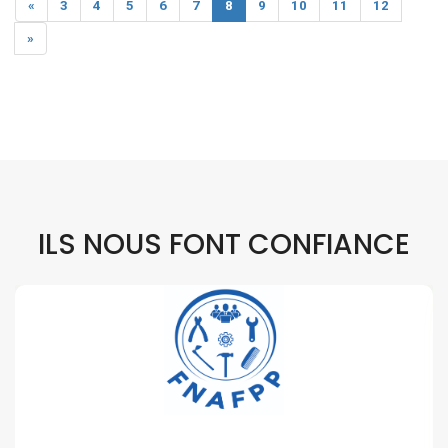
«
3
4
5
6
7
8
9
10
11
12
»
ILS NOUS FONT CONFIANCE