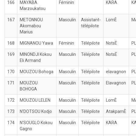
166
MAYABA
Féminin
KARA
K
Marzoukatou
167
METONNOU
Masculin
Assistant-
LomÈ
M
Akomabou
télépilote
Marius
168
MIGNANOU Yawa
Féminin
Télépilote
NotsË
P
169
MINONDJI Kokou
Masculin
Télépilote
NotsË
P
Eli Armand
170
MOUZOU Bohoga
Masculin
Télépilote
elavagnon
P
171
MOUZOU
Masculin
Télépilote
Elavagnon
P
BOHOGA
172
MOUZOU LELEN
Masculin
Télépilote
LomÈ
M
173
N'DOTSOU Kodjo
Masculin
Télépilote
AtakpamÈ
P
174
N'SOUGLO Kokou
Masculin
Télépilote
KARA
K
Gagno