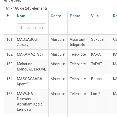
entretien.
161 - 180 de 245 éléments
#
Nom
Genre
Poste
Ville
R
161
MADJABOU
Masculin
Assistant-
Sokodé
C
Zakaryao
télépilote
162
MAKAMAZI Soli
Masculin
Télépilote
KARA
K
163
Makouna
Masculin
Télépilote
TsÈviÈ
M
ManouwËssouwÈ
164
MASSASSABA
Masculin
Télépilote
Bassar
K
KpantÈ
165
MAWUNA
Masculin
Télépilote
LomÈ
M
Dzinyanu
Abraham Kodjo
Lemdasi