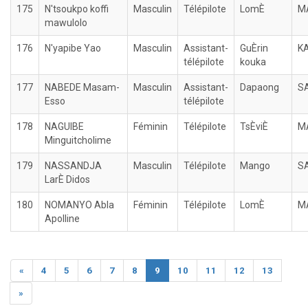
175
N'tsoukpo koffi
Masculin
Télépilote
LomÈ
M
mawulolo
176
N'yapibe Yao
Masculin
Assistant-
GuÈrin
K
télépilote
kouka
177
NABEDE Masam-
Masculin
Assistant-
Dapaong
S
Esso
télépilote
178
NAGUIBE
Féminin
Télépilote
TsÈviÈ
M
Minguitcholime
179
NASSANDJA
Masculin
Télépilote
Mango
S
LarÈ Didos
180
NOMANYO Abla
Féminin
Télépilote
LomÈ
M
Apolline
«
4
5
6
7
8
9
10
11
12
13
»