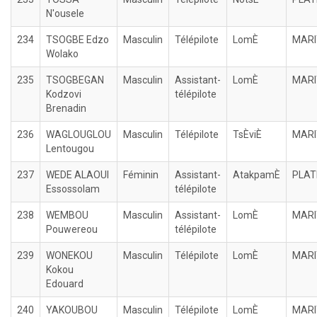
N'ousele
234
TSOGBE Edzo
Masculin
Télépilote
LomÈ
MARI
Wolako
235
TSOGBEGAN
Masculin
Assistant-
LomÈ
MARI
Kodzovi
télépilote
Brenadin
236
WAGLOUGLOU
Masculin
Télépilote
TsÈviÈ
MARI
Lentougou
237
WEDE ALAOUI
Féminin
Assistant-
AtakpamÈ
PLAT
Essossolam
télépilote
238
WEMBOU
Masculin
Assistant-
LomÈ
MARI
Pouwereou
télépilote
239
WONEKOU
Masculin
Télépilote
LomÈ
MARI
Kokou
Edouard
240
YAKOUBOU
Masculin
Télépilote
LomÈ
MARI