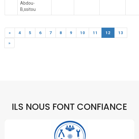
Abdou-
B‚ssitou
«
4
5
6
7
8
9
10
11
12
13
»
ILS NOUS FONT CONFIANCE