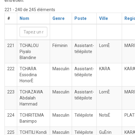
entretien.
221 - 240 de 245 éléments
#
Nom
Genre
Poste
Ville
Regi
221
TCHALOU
Féminin
Assistant-
LomÈ
MARI
Piyalo
télépilote
Blandine
222
TCHARA
Masculin
Assistant-
KARA
KAR
Essodina
télépilote
HonorÈ
223
TCHAZAWA
Masculin
Assistant-
LomÈ
MARI
Abdalah
télépilote
Hammad
224
TCHIRITEMA
Masculin
Télépilote
NotsË
PLAT
Banimpo
225
TCHITILI Kondi
Masculin
Télépilote
GuÈrin
KAR