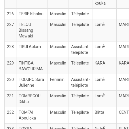
kouka
226
TEBIE Kibalou
Masculin
Télépilote
227
TELOU
Masculin
Télépilote
LomÈ
MARI
Bissang
Mawaki
228
TIKUI Ablam
Masculin
Assistant-
LomÈ
MARI
télépilote
229
TINTIBA
Masculin
Télépilote
KARA
KAR
BAWOURIMA
230
TODJRO Sara
Féminin
Assistant-
LomÈ
MARI
Julienne
télépilote
231
TOMBEGOU
Masculin
Télépilote
LomÈ
MARI
Dikha
232
TOMFAI
Masculin
Télépilote
Blitta
CENT
Abouloka
233
TOSSA
Masculin
Télépilote
NotsË
PLAT