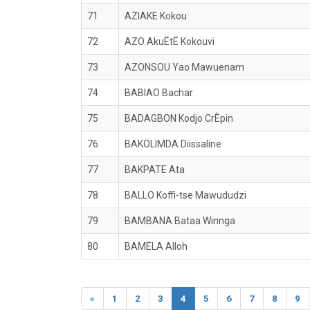
71
AZIAKE Kokou
72
AZO AkuËtË Kokouvi
73
AZONSOU Yao Mawuenam
74
BABIAO Bachar
75
BADAGBON Kodjo CrÈpin
76
BAKOLIMDA Diissaline
77
BAKPATE Ata
78
BALLO Koffi-tse Mawududzi
79
BAMBANA Bataa Winnga
80
BAMELA Alloh
«
1
2
3
4
5
6
7
8
9