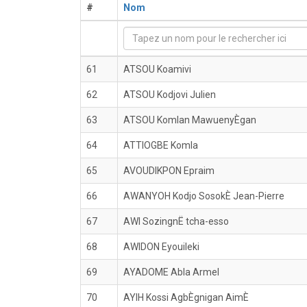
#
Nom
61
ATSOU Koamivi
62
ATSOU Kodjovi Julien
63
ATSOU Komlan MawuenyÈgan
64
ATTIOGBE Komla
65
AVOUDIKPON Epraim
66
AWANYOH Kodjo SosokÈ Jean-Pierre
67
AWI SozingnË tcha-esso
68
AWIDON Eyouileki
69
AYADOME Abla Armel
70
AYIH Kossi AgbÈgnigan AimÈ