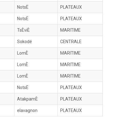
NotsË
PLATEAUX
NotsË
PLATEAUX
TsÈviÈ
MARITIME
Sokodé
CENTRALE
LomÈ
MARITIME
LomÈ
MARITIME
LomÈ
MARITIME
NotsË
PLATEAUX
AtakpamÈ
PLATEAUX
elavagnon
PLATEAUX