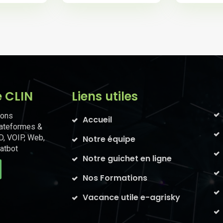
e CLIN
Liens utiles
ions
Accueil
lateformes &
D, VOIP, Web,
Notre équipe
atbot
Notre guichet en ligne
Nos Formations
Vacance utile e-agrisky