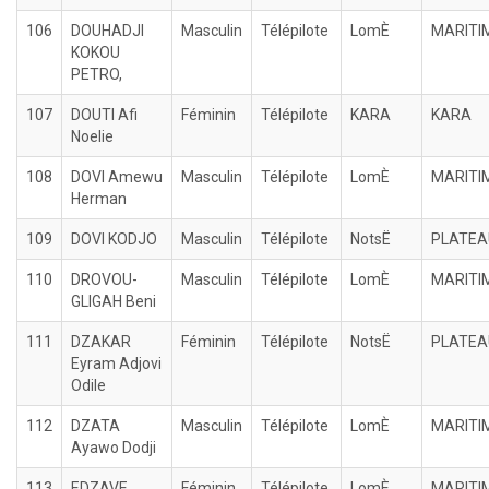
106
DOUHADJI
Masculin
Télépilote
LomÈ
MARITI
KOKOU
PETRO,
107
DOUTI Afi
Féminin
Télépilote
KARA
KARA
Noelie
108
DOVI Amewu
Masculin
Télépilote
LomÈ
MARITI
Herman
109
DOVI KODJO
Masculin
Télépilote
NotsË
PLATEA
110
DROVOU-
Masculin
Télépilote
LomÈ
MARITI
GLIGAH Beni
111
DZAKAR
Féminin
Télépilote
NotsË
PLATEA
Eyram Adjovi
Odile
112
DZATA
Masculin
Télépilote
LomÈ
MARITI
Ayawo Dodji
113
EDZAVE
Féminin
Télépilote
LomÈ
MARITI