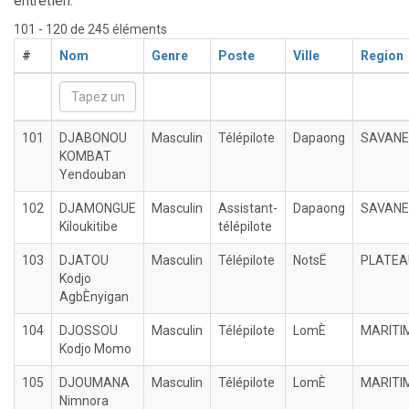
entretien.
101 - 120 de 245 éléments
#
Nom
Genre
Poste
Ville
Region
101
DJABONOU
Masculin
Télépilote
Dapaong
SAVAN
KOMBAT
Yendouban
102
DJAMONGUE
Masculin
Assistant-
Dapaong
SAVAN
Kiloukitibe
télépilote
103
DJATOU
Masculin
Télépilote
NotsË
PLATEA
Kodjo
AgbÈnyigan
104
DJOSSOU
Masculin
Télépilote
LomÈ
MARITI
Kodjo Momo
105
DJOUMANA
Masculin
Télépilote
LomÈ
MARITI
Nimnora