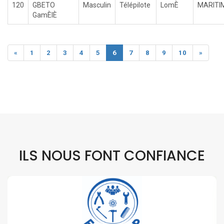
120
GBETO
Masculin
Télépilote
LomÈ
MARITI
GamÈlÈ
«
1
2
3
4
5
6
7
8
9
10
»
ILS NOUS FONT CONFIANCE