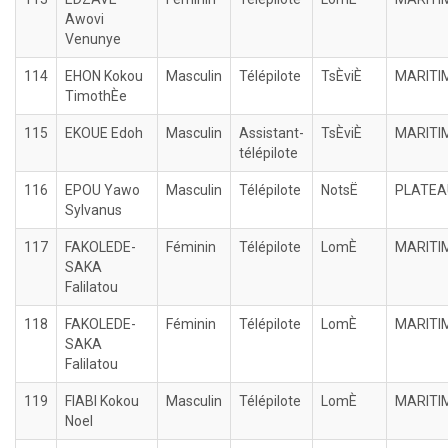
Awovi
Venunye
114
EHON Kokou
Masculin
Télépilote
TsÈviÈ
MARITI
TimothÈe
115
EKOUE Edoh
Masculin
Assistant-
TsÈviÈ
MARITI
télépilote
116
EPOU Yawo
Masculin
Télépilote
NotsË
PLATEA
Sylvanus
117
FAKOLEDE-
Féminin
Télépilote
LomÈ
MARITI
SAKA
Falilatou
118
FAKOLEDE-
Féminin
Télépilote
LomÈ
MARITI
SAKA
Falilatou
119
FIABI Kokou
Masculin
Télépilote
LomÈ
MARITI
Noel