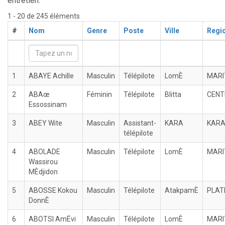
entretien.
1 - 20 de 245 éléments
#
Nom
Genre
Poste
Ville
Regi
1
ABAYE Achille
Masculin
Télépilote
LomÈ
MARI
2
ABAœ
Féminin
Télépilote
Blitta
CENT
Essossinam
3
ABEY Wite
Masculin
Assistant-
KARA
KAR
télépilote
4
ABOLADE
Masculin
Télépilote
LomÈ
MARI
Wassirou
MÈdjidon
5
ABOSSE Kokou
Masculin
Télépilote
AtakpamÈ
PLAT
DonnÈ
6
ABOTSI AmËvi
Masculin
Télépilote
LomÈ
MARI