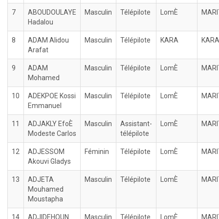
7
ABOUDOULAYE
Masculin
Télépilote
LomÈ
MARI
Hadalou
8
ADAM Alidou
Masculin
Télépilote
KARA
KAR
Arafat
9
ADAM
Masculin
Télépilote
LomÈ
MARI
Mohamed
10
ADEKPOE Kossi
Masculin
Télépilote
LomÈ
MARI
Emmanuel
11
ADJAKLY EfoÈ
Masculin
Assistant-
LomÈ
MARI
Modeste Carlos
télépilote
12
ADJESSOM
Féminin
Télépilote
LomÈ
MARI
Akouvi Gladys
13
ADJETA
Masculin
Télépilote
LomÈ
MARI
Mouhamed
Moustapha
14
ADJIDEHOUN
Masculin
Télépilote
LomÈ
MARI