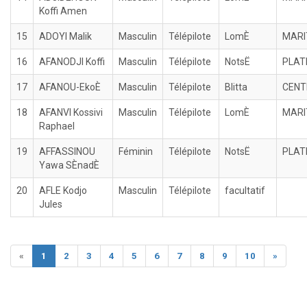
Koffi Amen
15
ADOYI Malik
Masculin
Télépilote
LomÈ
MARI
16
AFANODJI Koffi
Masculin
Télépilote
NotsË
PLAT
17
AFANOU-EkoÈ
Masculin
Télépilote
Blitta
CENT
18
AFANVI Kossivi
Masculin
Télépilote
LomÈ
MARI
Raphael
19
AFFASSINOU
Féminin
Télépilote
NotsË
PLAT
Yawa SÈnadÈ
20
AFLE Kodjo
Masculin
Télépilote
facultatif
Jules
«
1
2
3
4
5
6
7
8
9
10
»