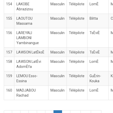
154
LAKOBE
Masculin
Télépilote
LomÈ
M
Abrazizou
155
LAOUTOU
Masculin
Télépilote
Blitta
C
Massama
156
LAREYALI
Masculin
Télépilote
TsÈviÈ
M
LAMBONI
Yambinangue
157
LAWSON LatÈkoÈ
Masculin
Télépilote
TsÈviÈ
M
158
LAWSON LatÈvi
Masculin
Télépilote
LomÈ
M
AdomÈfa
159
LEMOU Esso-
Masculin
Télépilote
GuÈrin-
Essina
Kouka
160
MADJABOU
Masculin
Télépilote
LomÈ
M
Rachad