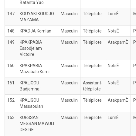
Batanta Yao
147
KOUYAKI KOUDJO
Masculin
Télépilote
LomÈ
M
MAZAMA
148
KPADJA Komlan
Masculin
Télépilote
NotsË
P
149
KPAKPABIA
Masculin
Télépilote
AtakpamÈ
P
Essodjelam
Victoire
150
KPAKPABIA
Masculin
Télépilote
NotsË
P
Mazabalo Komi
151
KPALIGOU
Masculin
Assistant-
NotsË
P
Badjemna
télépilote
152
KPALIGOU
Masculin
Télépilote
AtakpamÈ
P
Massaoulan
153
KUESSAN
Masculin
Télépilote
LomÈ
M
MESSAN MAWULI
DESIRE