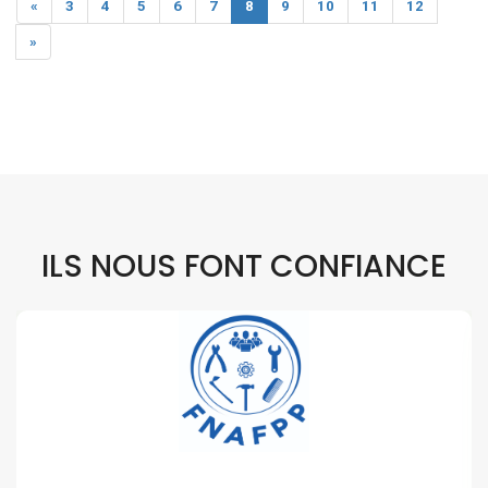
«
3
4
5
6
7
8
9
10
11
12
»
ILS NOUS FONT CONFIANCE