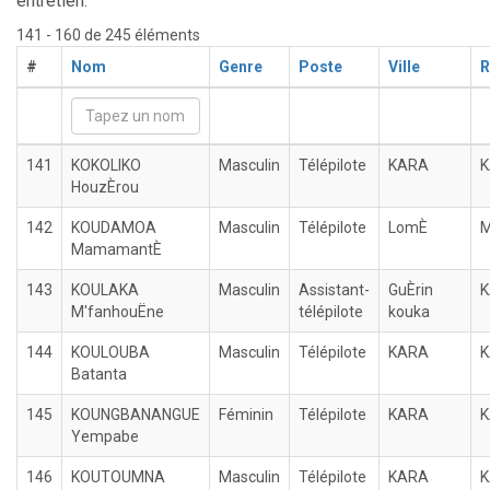
entretien.
141 - 160 de 245 éléments
#
Nom
Genre
Poste
Ville
R
141
KOKOLIKO
Masculin
Télépilote
KARA
HouzÈrou
142
KOUDAMOA
Masculin
Télépilote
LomÈ
M
MamamantÈ
143
KOULAKA
Masculin
Assistant-
GuÈrin
M'fanhouËne
télépilote
kouka
144
KOULOUBA
Masculin
Télépilote
KARA
Batanta
145
KOUNGBANANGUE
Féminin
Télépilote
KARA
Yempabe
146
KOUTOUMNA
Masculin
Télépilote
KARA